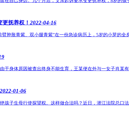
在自己身边。几个月后，父亲起诉要求变更抚养权，8岁的孩子也“
变更抚养权！
2022-04-16
臂肿胀青紫、双小腿青紫”在一份急诊病历上，5岁的小芽的全身遍
19
由于身体原因被查出终身不能生育，王某便在外与一女子肖某有不正当
2022-01-06
绝孩子生母行使探望权。这样做合法吗？近日，潜江法院总口法庭