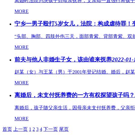
离婚时法院判决孩子归母亲抚养，父亲却一直强行将孩子留
MORE
宁乡一男子殴打5岁女儿，法院：构成虐待罪！
“头部、胸部、四肢外伤三天，面部青紫、背部青紫、双前
MORE
前夫与他人非婚生子女，该由谁来抚养
2022-01-
赵某（女）与王某（男）于2001年登记结婚。婚后，赵某
MORE
离婚后，未支付抚养费的一方有权探望孩子吗？
离婚后，孩子随父亲生活，因母亲未支付抚养费，父亲拒
MORE
首页
上一页
1
2
3
4
下一页
尾页